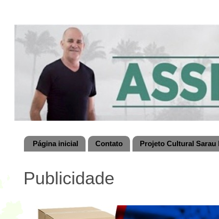
Página inicial
Contato
Projeto Cultural Sarau 
Publicidade