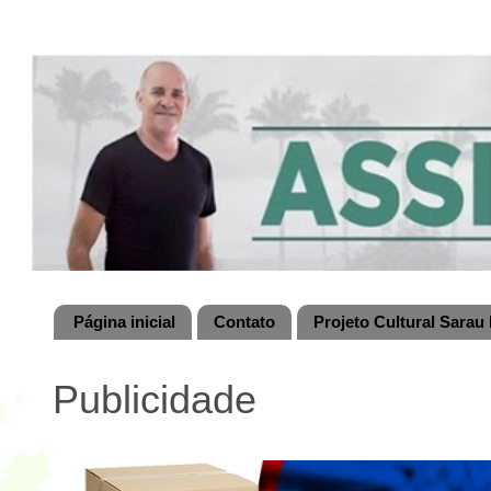
Página inicial
Contato
Projeto Cultural Sarau 
Publicidade