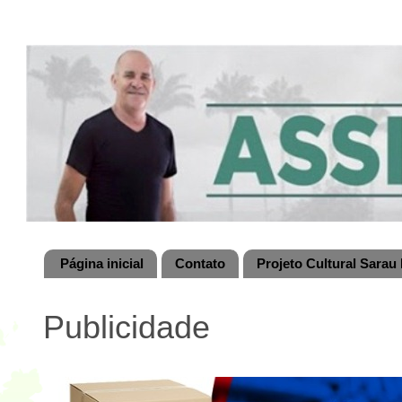
Página inicial
Contato
Projeto Cultural Sarau 
Publicidade