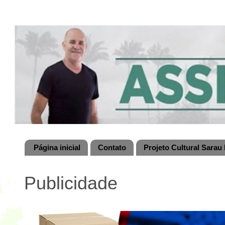
Página inicial
Contato
Projeto Cultural Sarau 
Publicidade