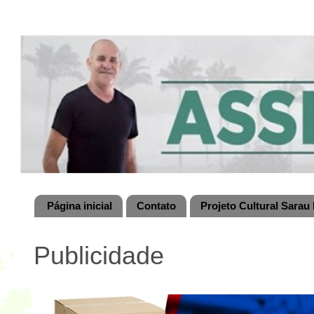
Página inicial
Contato
Projeto Cultural Sarau 
Publicidade