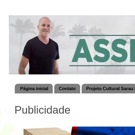
Página inicial
Contato
Projeto Cultural Sarau 
Publicidade