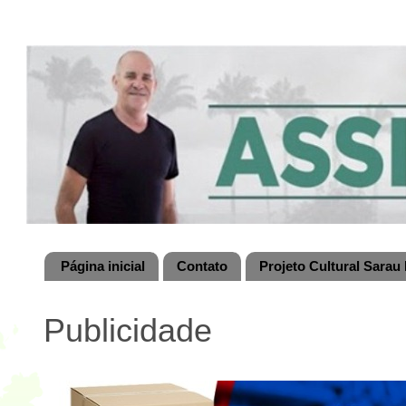
Página inicial
Contato
Projeto Cultural Sarau 
Publicidade