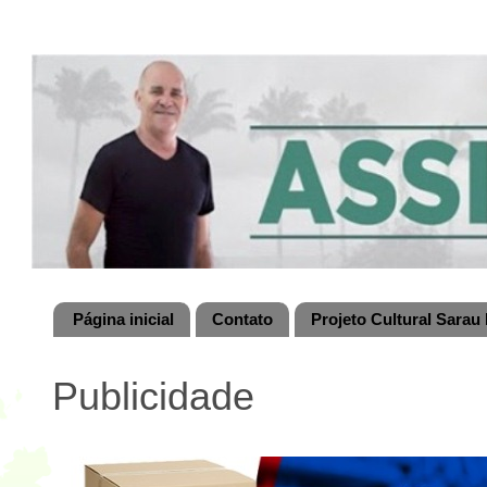
Página inicial
Contato
Projeto Cultural Sarau 
Publicidade