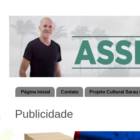
Página inicial
Contato
Projeto Cultural Sarau 
Publicidade