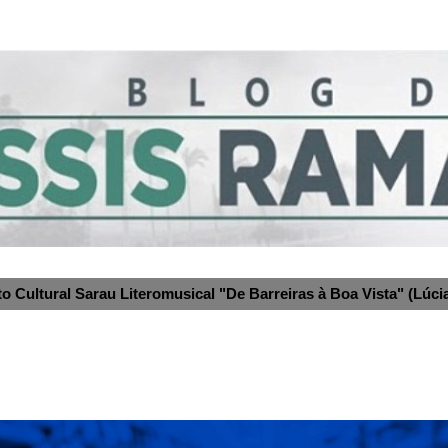
to Cultural Sarau Literomusical "De Barreiras à Boa Vista" (Lúcia