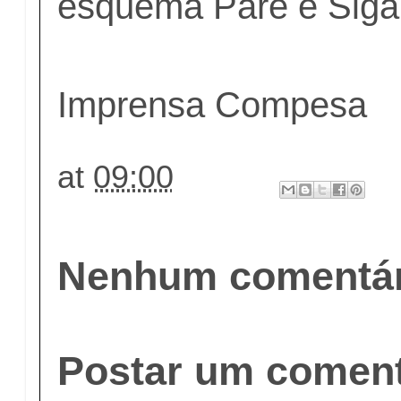
esquema Pare e Siga
Imprensa Compesa
at
09:00
Nenhum comentár
Postar um coment