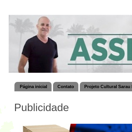
Página inicial
Contato
Projeto Cultural Sarau 
Publicidade