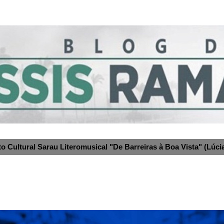
to Cultural Sarau Literomusical "De Barreiras à Boa Vista" (Lúcia