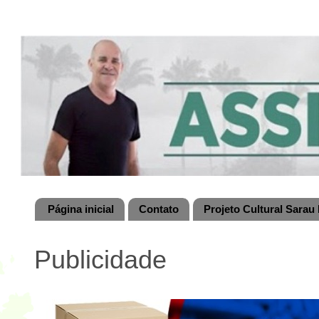
Página inicial
Contato
Projeto Cultural Sarau 
Publicidade