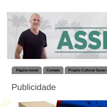
Página inicial
Contato
Projeto Cultural Sarau 
Publicidade