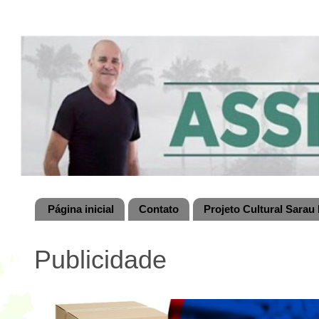
Página inicial
Contato
Projeto Cultural Sarau 
Publicidade