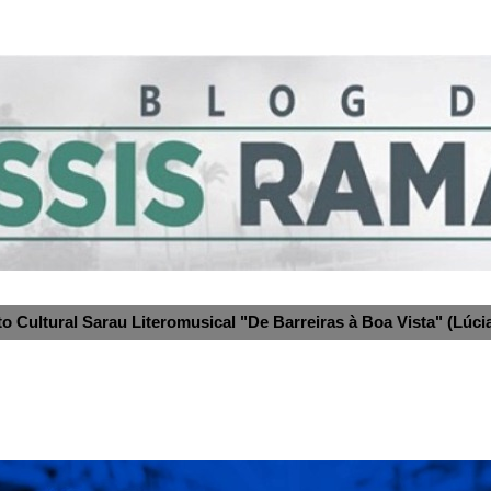
to Cultural Sarau Literomusical "De Barreiras à Boa Vista" (Lúcia