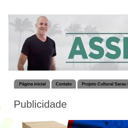
Página inicial
Contato
Projeto Cultural Sarau 
Publicidade