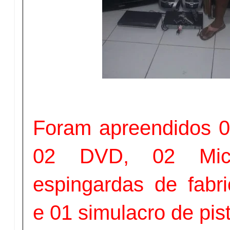
Foram apreendidos 0
02 DVD, 02 Mic
espingardas de fabri
e 01 simulacro de pis