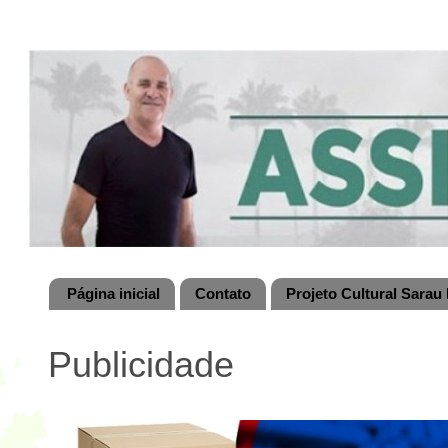
Página inicial
Contato
Projeto Cultural Sarau 
Publicidade