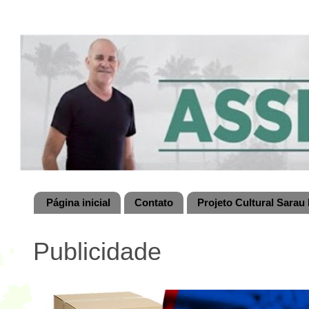
Página inicial
Contato
Projeto Cultural Sarau 
Publicidade