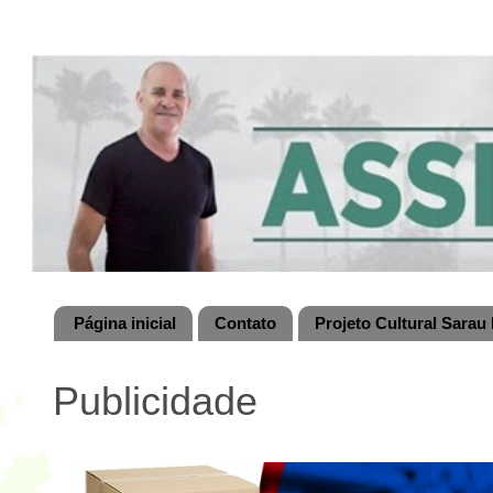
Página inicial
Contato
Projeto Cultural Sarau 
Publicidade