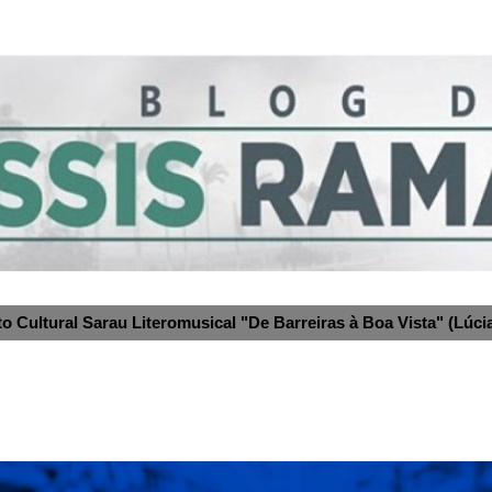
to Cultural Sarau Literomusical "De Barreiras à Boa Vista" (Lúcia