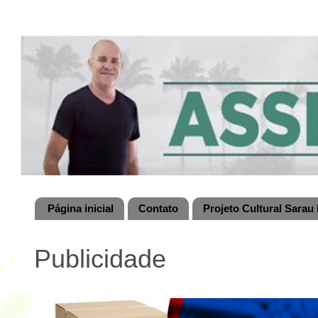
Página inicial
Contato
Projeto Cultural Sarau 
Publicidade