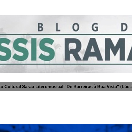
to Cultural Sarau Literomusical "De Barreiras à Boa Vista" (Lúcia