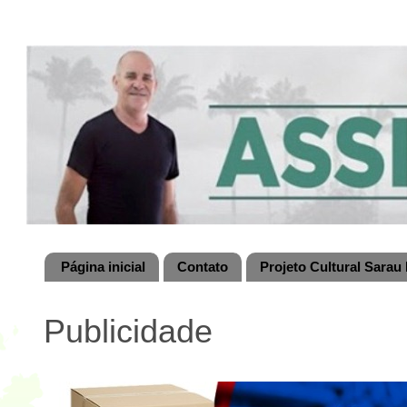
Página inicial
Contato
Projeto Cultural Sarau 
Publicidade