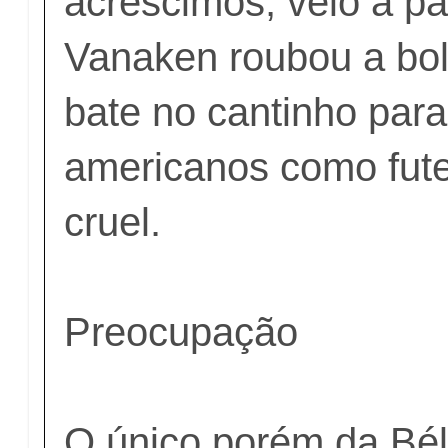
acréscimos, veio a pá
Vanaken roubou a bol
bate no cantinho par
americanos como fute
cruel.
Preocupação
O único porém da Bélg