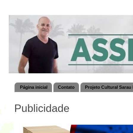
Página inicial
Contato
Projeto Cultural Sarau 
Publicidade