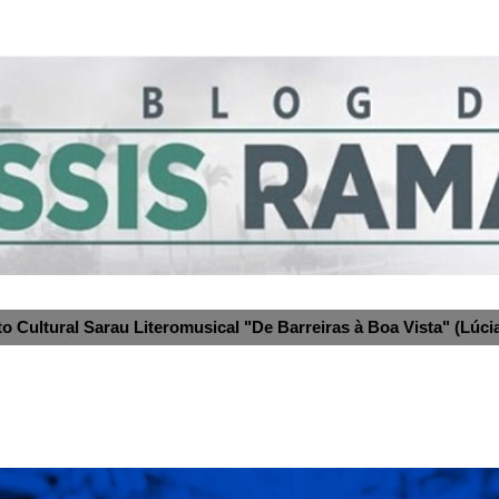
to Cultural Sarau Literomusical "De Barreiras à Boa Vista" (Lúcia