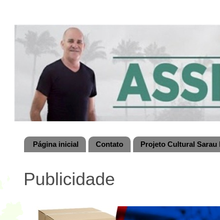
Página inicial
Contato
Projeto Cultural Sarau 
Publicidade