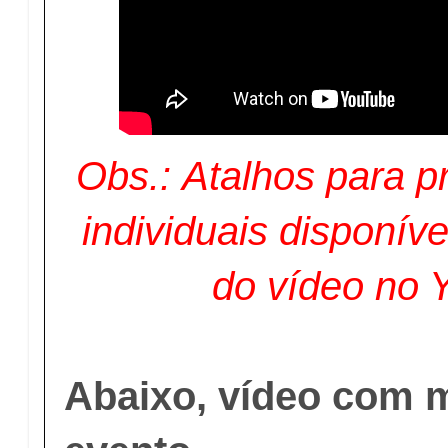
Obs.:
Atalhos para 
individuais disponív
do vídeo no 
Abaixo, vídeo com m