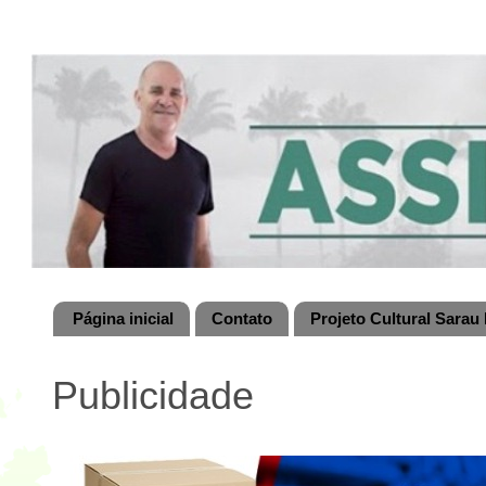
Página inicial
Contato
Projeto Cultural Sarau 
Publicidade