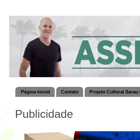
Página inicial
Contato
Projeto Cultural Sarau 
Publicidade