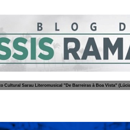
to Cultural Sarau Literomusical "De Barreiras à Boa Vista" (Lúcia