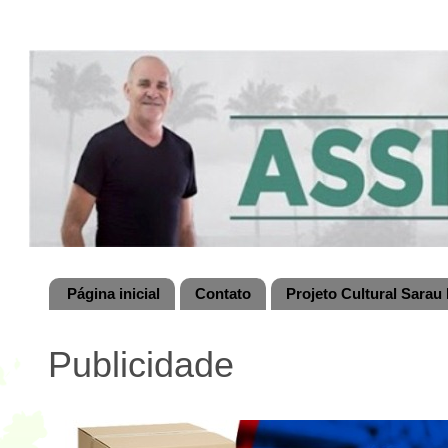
Página inicial
Contato
Projeto Cultural Sarau 
Publicidade