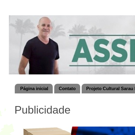
Página inicial
Contato
Projeto Cultural Sarau 
Publicidade