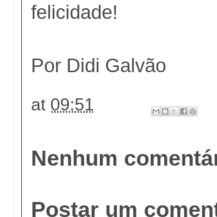
felicidade!
Por Didi Galvão
at
09:51
Nenhum comentár
Postar um coment