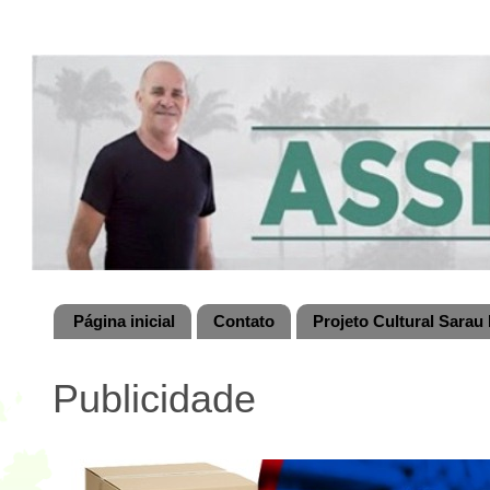
Página inicial
Contato
Projeto Cultural Sarau 
Publicidade