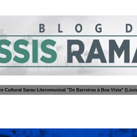
to Cultural Sarau Literomusical "De Barreiras à Boa Vista" (Lúcia