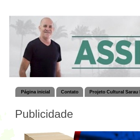
Página inicial
Contato
Projeto Cultural Sarau 
Publicidade