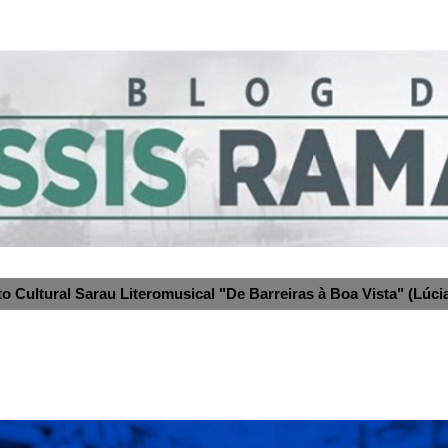
to Cultural Sarau Literomusical "De Barreiras à Boa Vista" (Lúcia