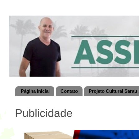
Página inicial
Contato
Projeto Cultural Sarau 
Publicidade