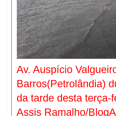
Av. Auspício Valgueir
Barros(Petrolândia) d
da tarde desta terça-fe
Assis Ramalho/Blog