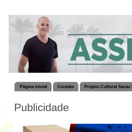
Página inicial
Contato
Projeto Cultural Sarau 
Publicidade