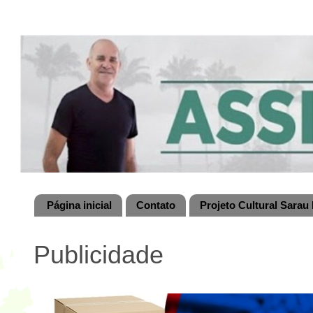
Página inicial
Contato
Projeto Cultural Sarau 
Publicidade