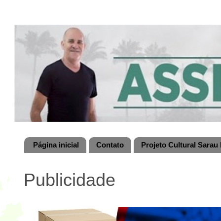
Página inicial
Contato
Projeto Cultural Sarau 
Publicidade