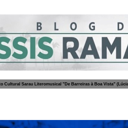
to Cultural Sarau Literomusical "De Barreiras à Boa Vista" (Lúcia