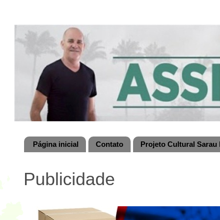
Página inicial
Contato
Projeto Cultural Sarau 
Publicidade