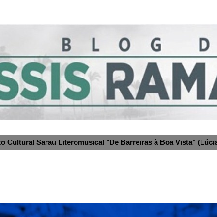
to Cultural Sarau Literomusical "De Barreiras à Boa Vista" (Lúcia