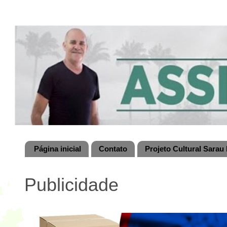
Página inicial
Contato
Projeto Cultural Sarau 
Publicidade