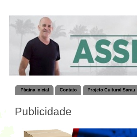
Página inicial
Contato
Projeto Cultural Sarau 
Publicidade