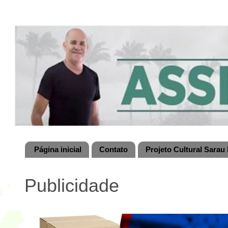
Página inicial
Contato
Projeto Cultural Sarau 
Publicidade