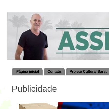
Página inicial
Contato
Projeto Cultural Sarau 
Publicidade