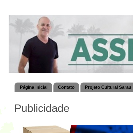
Página inicial
Contato
Projeto Cultural Sarau 
Publicidade