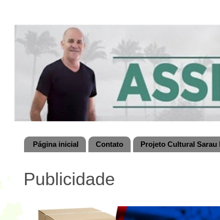
Página inicial
Contato
Projeto Cultural Sarau 
Publicidade