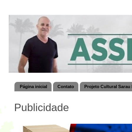
Página inicial
Contato
Projeto Cultural Sarau 
Publicidade